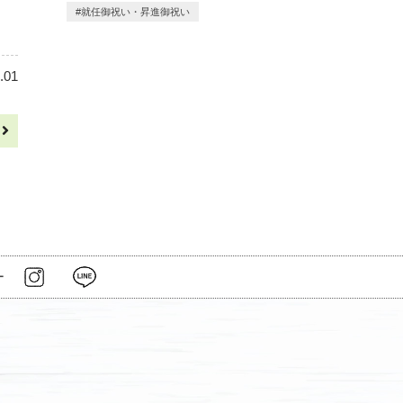
就任御祝い・昇進御祝い
.01
へ
ー