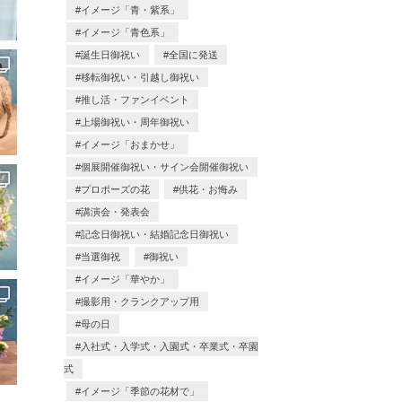
イメージ「青・紫系」
イメージ「青色系」
誕生日御祝い
全国に発送
移転御祝い・引越し御祝い
推し活・ファンイベント
上場御祝い・周年御祝い
イメージ「おまかせ」
個展開催御祝い・サイン会開催御祝い
プロポーズの花
供花・お悔み
講演会・発表会
記念日御祝い・結婚記念日御祝い
当選御祝
御祝い
イメージ「華やか」
撮影用・クランクアップ用
母の日
入社式・入学式・入園式・卒業式・卒園
式
イメージ「季節の花材で」