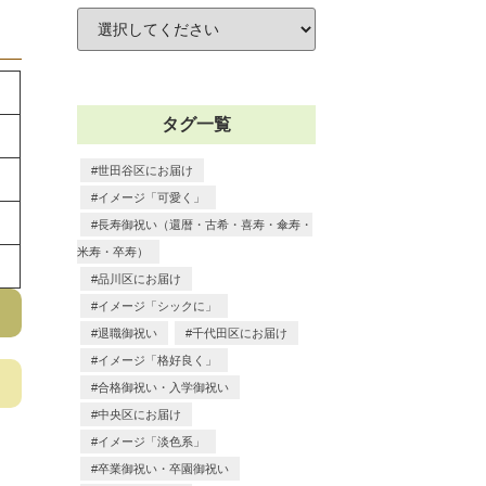
タグ一覧
世田谷区にお届け
イメージ「可愛く」
長寿御祝い（還暦・古希・喜寿・傘寿・
米寿・卒寿）
品川区にお届け
イメージ「シックに」
退職御祝い
千代田区にお届け
イメージ「格好良く」
合格御祝い・入学御祝い
中央区にお届け
イメージ「淡色系」
卒業御祝い・卒園御祝い