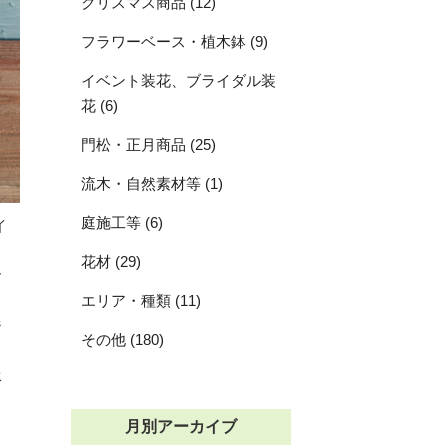
クリスマス商品 (12)
フラワーベース・植木鉢 (9)
イベント装花、ブライダル装
花 (6)
門松・正月商品 (25)
流木・自然素材等 (1)
庭施工等 (6)
イ
花材 (29)
お
エリア・種類 (11)
ジ
その他 (180)
承
月別アーカイブ