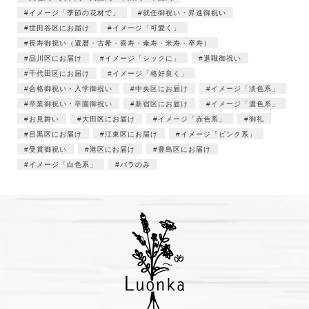
イメージ「季節の花材で」
就任御祝い・昇進御祝い
世田谷区にお届け
イメージ「可愛く」
長寿御祝い（還暦・古希・喜寿・傘寿・米寿・卒寿）
品川区にお届け
イメージ「シックに」
退職御祝い
千代田区にお届け
イメージ「格好良く」
合格御祝い・入学御祝い
中央区にお届け
イメージ「淡色系」
卒業御祝い・卒園御祝い
新宿区にお届け
イメージ「濃色系」
お見舞い
大田区にお届け
イメージ「赤色系」
御礼
目黒区にお届け
江東区にお届け
イメージ「ピンク系」
受賞御祝い
港区にお届け
豊島区にお届け
イメージ「白色系」
バラのみ