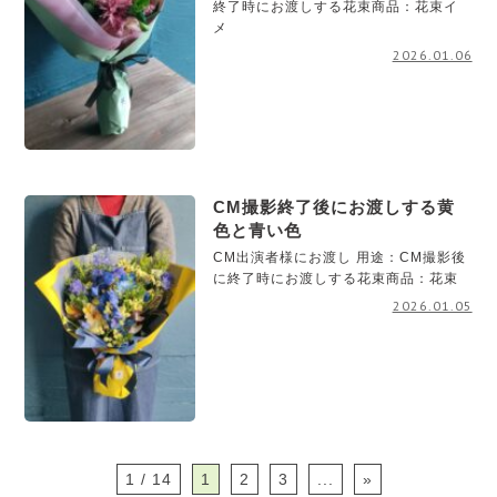
終了時にお渡しする花束商品：花束イ
メ
2026.01.06
CM撮影終了後にお渡しする黄
色と青い色
CM出演者様にお渡し 用途：CM撮影後
に終了時にお渡しする花束商品：花束
2026.01.05
1 / 14
1
2
3
...
»