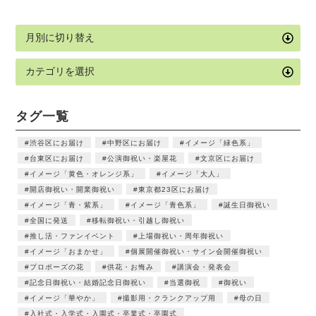
タグ一覧
渋谷区にお届け
中野区にお届け
イメージ「緑色系」
台東区にお届け
公演御祝い・楽屋花
文京区にお届け
イメージ「黄色・オレンジ系」
イメージ「大人」
開店御祝い・開業御祝い
東京都23区にお届け
イメージ「青・紫系」
イメージ「青色系」
誕生日御祝い
全国に発送
移転御祝い・引越し御祝い
推し活・ファンイベント
上場御祝い・周年御祝い
イメージ「おまかせ」
個展開催御祝い・サイン会開催御祝い
プロポーズの花
供花・お悔み
講演会・発表会
記念日御祝い・結婚記念日御祝い
当選御祝
御祝い
イメージ「華やか」
撮影用・クランクアップ用
母の日
入社式・入学式・入園式・卒業式・卒園式