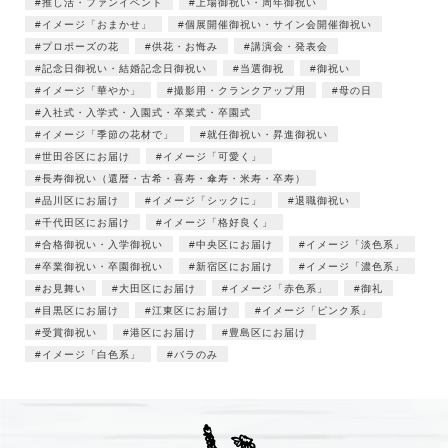
推し活・ファンイベント
上場御祝い・周年御祝い
イメージ「おまかせ」
個展開催御祝い・サイン会開催御祝い
プロポーズの花
供花・お悔み
講演会・発表会
記念日御祝い・結婚記念日御祝い
当選御祝
御祝い
イメージ「華やか」
撮影用・クランクアップ用
母の日
入社式・入学式・入園式・卒業式・卒園式
イメージ「季節の花材で」
就任御祝い・昇進御祝い
世田谷区にお届け
イメージ「可愛く」
長寿御祝い（還暦・古希・喜寿・傘寿・米寿・卒寿）
品川区にお届け
イメージ「シックに」
退職御祝い
千代田区にお届け
イメージ「格好良く」
合格御祝い・入学御祝い
中央区にお届け
イメージ「淡色系」
卒業御祝い・卒園御祝い
新宿区にお届け
イメージ「濃色系」
お見舞い
大田区にお届け
イメージ「赤色系」
御礼
目黒区にお届け
江東区にお届け
イメージ「ピンク系」
受賞御祝い
港区にお届け
豊島区にお届け
イメージ「白色系」
バラのみ