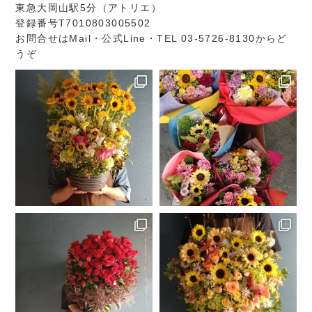
東急大岡山駅5分（アトリエ）
登録番号T7010803005502
お問合せは
Mail
・
公式Line
・TEL 03-5726-8130からど
うぞ