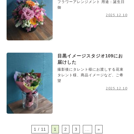
フラワーアレンジメント 用途：誕生日
御
2025.12.10
目黒イメージスタジオ109にお
届けした
撮影後にタレント様にお渡しする花束
タレント様、商品イメージなど、ご希
望
2025.12.10
1 / 11
1
2
3
...
»