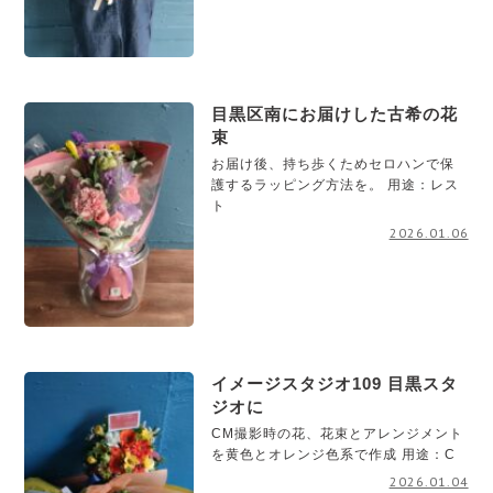
目黒区南にお届けした古希の花
束
お届け後、持ち歩くためセロハンで保
護するラッピング方法を。 用途：レス
ト
2026.01.06
イメージスタジオ109 目黒スタ
ジオに
CM撮影時の花、花束とアレンジメント
を黄色とオレンジ色系で作成 用途：C
2026.01.04