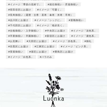
イメージ「季節の花材で」
就任御祝い・昇進御祝い
世田谷区にお届け
イメージ「可愛く」
長寿御祝い（還暦・古希・喜寿・傘寿・米寿・卒寿）
品川区にお届け
イメージ「シックに」
退職御祝い
千代田区にお届け
イメージ「格好良く」
合格御祝い・入学御祝い
中央区にお届け
イメージ「淡色系」
卒業御祝い・卒園御祝い
新宿区にお届け
イメージ「濃色系」
お見舞い
大田区にお届け
イメージ「赤色系」
御礼
目黒区にお届け
江東区にお届け
イメージ「ピンク系」
受賞御祝い
港区にお届け
豊島区にお届け
イメージ「白色系」
バラのみ