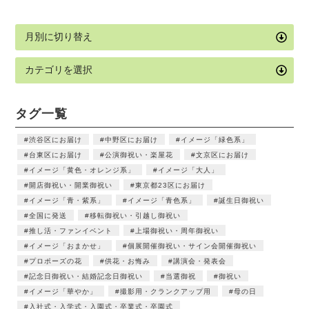
タグ一覧
渋谷区にお届け
中野区にお届け
イメージ「緑色系」
台東区にお届け
公演御祝い・楽屋花
文京区にお届け
イメージ「黄色・オレンジ系」
イメージ「大人」
開店御祝い・開業御祝い
東京都23区にお届け
イメージ「青・紫系」
イメージ「青色系」
誕生日御祝い
全国に発送
移転御祝い・引越し御祝い
推し活・ファンイベント
上場御祝い・周年御祝い
イメージ「おまかせ」
個展開催御祝い・サイン会開催御祝い
プロポーズの花
供花・お悔み
講演会・発表会
記念日御祝い・結婚記念日御祝い
当選御祝
御祝い
イメージ「華やか」
撮影用・クランクアップ用
母の日
入社式・入学式・入園式・卒業式・卒園式