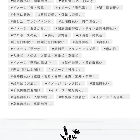
開店御祝い・開業御祝い
東京都23区にお届け
イメージ「青・紫系」
イメージ「青色系」
誕生日御祝い
全国に発送
移転御祝い・引越し御祝い
推し活・ファンイベント
上場御祝い・周年御祝い
イメージ「おまかせ」
個展開催御祝い・サイン会開催御祝い
プロポーズの花
供花・お悔み
講演会・発表会
記念日御祝い・結婚記念日御祝い
当選御祝
御祝い
イメージ「華やか」
撮影用・クランクアップ用
母の日
入社式・入学式・入園式・卒業式・卒園式
イメージ「季節の花材で」
就任御祝い・昇進御祝い
世田谷区にお届け
イメージ「可愛く」
長寿御祝い（還暦・古希・喜寿・傘寿・米寿・卒寿）
品川区にお届け
イメージ「シックに」
退職御祝い
千代田区にお届け
イメージ「格好良く」
合格御祝い・入学御祝い
中央区にお届け
イメージ「淡色系」
卒業御祝い・卒園御祝い