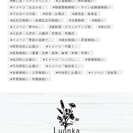
推し活・ファンイベント
上場御祝い・周年御祝い
イメージ「おまかせ」
個展開催御祝い・サイン会開催御祝い
プロポーズの花
供花・お悔み
講演会・発表会
記念日御祝い・結婚記念日御祝い
当選御祝
御祝い
イメージ「華やか」
撮影用・クランクアップ用
母の日
入社式・入学式・入園式・卒業式・卒園式
イメージ「季節の花材で」
就任御祝い・昇進御祝い
世田谷区にお届け
イメージ「可愛く」
長寿御祝い（還暦・古希・喜寿・傘寿・米寿・卒寿）
品川区にお届け
イメージ「シックに」
退職御祝い
千代田区にお届け
イメージ「格好良く」
合格御祝い・入学御祝い
中央区にお届け
イメージ「淡色系」
卒業御祝い・卒園御祝い