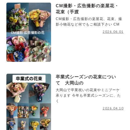
CM撮影・広告撮影の楽屋花・
花束（手渡
CM撮影・広告撮影の楽屋花、花束、撮
影小物花など何でもご相談下さい CM
2026.06.01
卒業式シーズンの花束につい
て 大岡山の
大岡山で卒業祝いの花束やミニブーケ
承ります 今年も卒業式シーズンに、た
く
2026.04.10