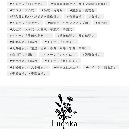
イメージ「おまかせ」
個展開催御祝い・サイン会開催御祝い
プロポーズの花
供花・お悔み
講演会・発表会
記念日御祝い・結婚記念日御祝い
当選御祝
御祝い
イメージ「華やか」
撮影用・クランクアップ用
母の日
入社式・入学式・入園式・卒業式・卒園式
イメージ「季節の花材で」
就任御祝い・昇進御祝い
世田谷区にお届け
イメージ「可愛く」
長寿御祝い（還暦・古希・喜寿・傘寿・米寿・卒寿）
品川区にお届け
イメージ「シックに」
退職御祝い
千代田区にお届け
イメージ「格好良く」
合格御祝い・入学御祝い
中央区にお届け
イメージ「淡色系」
卒業御祝い・卒園御祝い