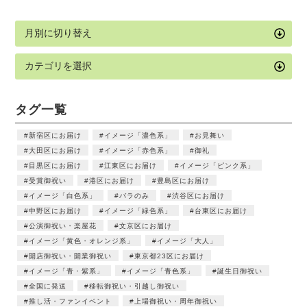
タグ一覧
新宿区にお届け
イメージ「濃色系」
お見舞い
大田区にお届け
イメージ「赤色系」
御礼
目黒区にお届け
江東区にお届け
イメージ「ピンク系」
受賞御祝い
港区にお届け
豊島区にお届け
イメージ「白色系」
バラのみ
渋谷区にお届け
中野区にお届け
イメージ「緑色系」
台東区にお届け
公演御祝い・楽屋花
文京区にお届け
イメージ「黄色・オレンジ系」
イメージ「大人」
開店御祝い・開業御祝い
東京都23区にお届け
イメージ「青・紫系」
イメージ「青色系」
誕生日御祝い
全国に発送
移転御祝い・引越し御祝い
推し活・ファンイベント
上場御祝い・周年御祝い