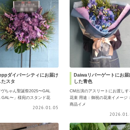
zeppダイバーシティにお届け
Daiwaリバーゲートにお届
したスタ
した青色
ヴちゃん聖誕祭2025〜GAL
CM出演のアスリートにお渡しす
L GAL〜」様宛のスタンド花
花束 用途：御祝の花束イメージ
商品イメ
2026.01.05
2026.01