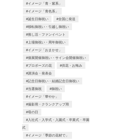
イメージ「青・紫系」
イメージ「青色系」
誕生日御祝い
全国に発送
移転御祝い・引越し御祝い
推し活・ファンイベント
上場御祝い・周年御祝い
イメージ「おまかせ」
個展開催御祝い・サイン会開催御祝い
プロポーズの花
供花・お悔み
講演会・発表会
記念日御祝い・結婚記念日御祝い
当選御祝
御祝い
イメージ「華やか」
撮影用・クランクアップ用
母の日
入社式・入学式・入園式・卒業式・卒園
式
イメージ「季節の花材で」