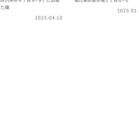
港区六本木４丁目６−９）にお届
都江東区新木場１丁目６−２
した撮
2023.01
2023.04.10