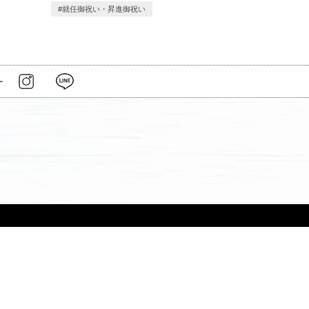
就任御祝い・昇進御祝い
ー