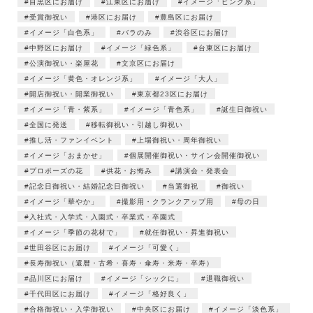
目黒区にお届け
江東区にお届け
イメージ「ピンク系」
受賞御祝い
港区にお届け
豊島区にお届け
イメージ「白色系」
バラのみ
渋谷区にお届け
中野区にお届け
イメージ「緑色系」
台東区にお届け
公演御祝い・楽屋花
文京区にお届け
イメージ「黄色・オレンジ系」
イメージ「大人」
開店御祝い・開業御祝い
東京都23区にお届け
イメージ「青・紫系」
イメージ「青色系」
誕生日御祝い
全国に発送
移転御祝い・引越し御祝い
推し活・ファンイベント
上場御祝い・周年御祝い
イメージ「おまかせ」
個展開催御祝い・サイン会開催御祝い
プロポーズの花
供花・お悔み
講演会・発表会
記念日御祝い・結婚記念日御祝い
当選御祝
御祝い
イメージ「華やか」
撮影用・クランクアップ用
母の日
入社式・入学式・入園式・卒業式・卒園式
イメージ「季節の花材で」
就任御祝い・昇進御祝い
世田谷区にお届け
イメージ「可愛く」
長寿御祝い（還暦・古希・喜寿・傘寿・米寿・卒寿）
品川区にお届け
イメージ「シックに」
退職御祝い
千代田区にお届け
イメージ「格好良く」
合格御祝い・入学御祝い
中央区にお届け
イメージ「淡色系」