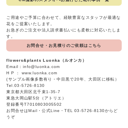
ご用途やご予算に合わせて、経験豊富なスタッフが最適な
花をご提案いたします。
お急ぎのご注文や法人請求書払いにも柔軟に対応いたしま
す。
お問合せ・お見積りのご依頼はこちら
flowers&plants Luonka（ルオンカ）
Email：
info@luonka.com
H P ：
www.luonka.com
(サンプル画像多数有り・中目黒で20年、大田区に移転）
Tel.03-5726-8130
東京都大田区北千束1-35-7
東急大岡山駅5分（アトリエ）
登録番号T7010803005502
お問合せは
Mail
・
公式Line
・TEL 03-5726-8130からど
うぞ