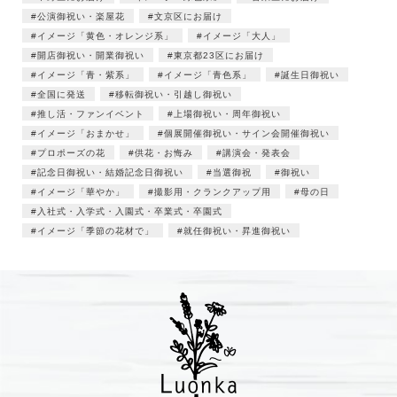
公演御祝い・楽屋花
文京区にお届け
イメージ「黄色・オレンジ系」
イメージ「大人」
開店御祝い・開業御祝い
東京都23区にお届け
イメージ「青・紫系」
イメージ「青色系」
誕生日御祝い
全国に発送
移転御祝い・引越し御祝い
推し活・ファンイベント
上場御祝い・周年御祝い
イメージ「おまかせ」
個展開催御祝い・サイン会開催御祝い
プロポーズの花
供花・お悔み
講演会・発表会
記念日御祝い・結婚記念日御祝い
当選御祝
御祝い
イメージ「華やか」
撮影用・クランクアップ用
母の日
入社式・入学式・入園式・卒業式・卒園式
イメージ「季節の花材で」
就任御祝い・昇進御祝い