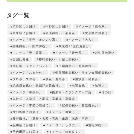
タグ一覧
渋谷区にお届け
中野区にお届け
イメージ「緑色系」
台東区にお届け
公演御祝い・楽屋花
文京区にお届け
イメージ「黄色・オレンジ系」
イメージ「大人」
開店御祝い・開業御祝い
東京都23区にお届け
イメージ「青・紫系」
イメージ「青色系」
誕生日御祝い
全国に発送
移転御祝い・引越し御祝い
推し活・ファンイベント
上場御祝い・周年御祝い
イメージ「おまかせ」
個展開催御祝い・サイン会開催御祝い
プロポーズの花
供花・お悔み
講演会・発表会
記念日御祝い・結婚記念日御祝い
当選御祝
御祝い
イメージ「華やか」
撮影用・クランクアップ用
母の日
入社式・入学式・入園式・卒業式・卒園式
イメージ「季節の花材で」
就任御祝い・昇進御祝い
世田谷区にお届け
イメージ「可愛く」
長寿御祝い（還暦・古希・喜寿・傘寿・米寿・卒寿）
品川区にお届け
イメージ「シックに」
退職御祝い
千代田区にお届け
イメージ「格好良く」