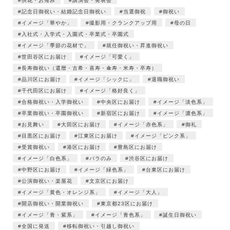
供花・お悔み
講演会・発表会
記念日御祝い・結婚記念日御祝い
当選御祝
御祝い
イメージ「華やか」
撮影用・クランクアップ用
母の日
入社式・入学式・入園式・卒業式・卒園式
イメージ「季節の花材で」
就任御祝い・昇進御祝い
世田谷区にお届け
イメージ「可愛く」
長寿御祝い（還暦・古希・喜寿・傘寿・米寿・卒寿）
品川区にお届け
イメージ「シックに」
退職御祝い
千代田区にお届け
イメージ「格好良く」
合格御祝い・入学御祝い
中央区にお届け
イメージ「淡色系」
卒業御祝い・卒園御祝い
新宿区にお届け
イメージ「濃色系」
お見舞い
大田区にお届け
イメージ「赤色系」
御礼
目黒区にお届け
江東区にお届け
イメージ「ピンク系」
受賞御祝い
港区にお届け
豊島区にお届け
イメージ「白色系」
バラのみ
渋谷区にお届け
中野区にお届け
イメージ「緑色系」
台東区にお届け
公演御祝い・楽屋花
文京区にお届け
イメージ「黄色・オレンジ系」
イメージ「大人」
開店御祝い・開業御祝い
東京都23区にお届け
イメージ「青・紫系」
イメージ「青色系」
誕生日御祝い
全国に発送
移転御祝い・引越し御祝い