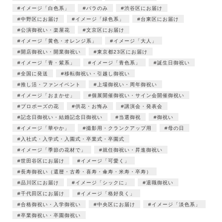
イメージ「白色系」
バラのみ
渋谷区にお届け
中野区にお届け
イメージ「緑色系」
台東区にお届け
公演御祝い・楽屋花
文京区にお届け
イメージ「黄色・オレンジ系」
イメージ「大人」
開店御祝い・開業御祝い
東京都23区にお届け
イメージ「青・紫系」
イメージ「青色系」
誕生日御祝い
全国に発送
移転御祝い・引越し御祝い
推し活・ファンイベント
上場御祝い・周年御祝い
イメージ「おまかせ」
個展開催御祝い・サイン会開催御祝い
プロポーズの花
供花・お悔み
講演会・発表会
記念日御祝い・結婚記念日御祝い
当選御祝
御祝い
イメージ「華やか」
撮影用・クランクアップ用
母の日
入社式・入学式・入園式・卒業式・卒園式
イメージ「季節の花材で」
就任御祝い・昇進御祝い
世田谷区にお届け
イメージ「可愛く」
長寿御祝い（還暦・古希・喜寿・傘寿・米寿・卒寿）
品川区にお届け
イメージ「シックに」
退職御祝い
千代田区にお届け
イメージ「格好良く」
合格御祝い・入学御祝い
中央区にお届け
イメージ「淡色系」
卒業御祝い・卒園御祝い