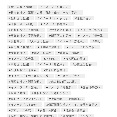
世田谷区にお届け
イメージ「可愛く」
長寿御祝い（還暦・古希・喜寿・傘寿・米寿・卒寿）
品川区にお届け
イメージ「シックに」
退職御祝い
千代田区にお届け
イメージ「格好良く」
合格御祝い・入学御祝い
中央区にお届け
イメージ「淡色系」
卒業御祝い・卒園御祝い
新宿区にお届け
イメージ「濃色系」
お見舞い
大田区にお届け
イメージ「赤色系」
御礼
目黒区にお届け
江東区にお届け
イメージ「ピンク系」
受賞御祝い
港区にお届け
豊島区にお届け
イメージ「白色系」
バラのみ
渋谷区にお届け
中野区にお届け
イメージ「緑色系」
台東区にお届け
公演御祝い・楽屋花
文京区にお届け
イメージ「黄色・オレンジ系」
イメージ「大人」
開店御祝い・開業御祝い
東京都23区にお届け
イメージ「青・紫系」
イメージ「青色系」
誕生日御祝い
全国に発送
移転御祝い・引越し御祝い
推し活・ファンイベント
上場御祝い・周年御祝い
イメージ「おまかせ」
個展開催御祝い・サイン会開催御祝い
プロポーズの花
供花・お悔み
講演会・発表会
記念日御祝い・結婚記念日御祝い
当選御祝
御祝い