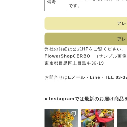
備考
です。
アレ
アレ
弊社の詳細は公式HPをご覧ください。
FlowerShopCERBO
(サンプル画
東京都目黒区上目黒4-36-19
お問合せは
Eメール
・
Line
・
TEL 03-3
Instagramでは最新のお届け商