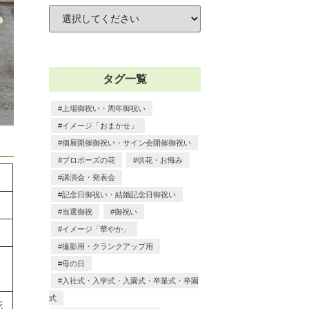
タグ一覧
上場御祝い・周年御祝い
イメージ「おまかせ」
個展開催御祝い・サイン会開催御祝い
プロポーズの花
供花・お悔み
講演会・発表会
記念日御祝い・結婚記念日御祝い
当選御祝
御祝い
イメージ「華やか」
撮影用・クランクアップ用
母の日
入社式・入学式・入園式・卒業式・卒園
式
花