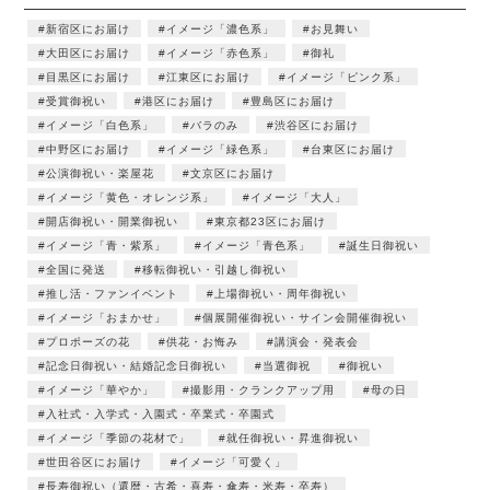
新宿区にお届け
イメージ「濃色系」
お見舞い
大田区にお届け
イメージ「赤色系」
御礼
目黒区にお届け
江東区にお届け
イメージ「ピンク系」
受賞御祝い
港区にお届け
豊島区にお届け
イメージ「白色系」
バラのみ
渋谷区にお届け
中野区にお届け
イメージ「緑色系」
台東区にお届け
公演御祝い・楽屋花
文京区にお届け
イメージ「黄色・オレンジ系」
イメージ「大人」
開店御祝い・開業御祝い
東京都23区にお届け
イメージ「青・紫系」
イメージ「青色系」
誕生日御祝い
全国に発送
移転御祝い・引越し御祝い
推し活・ファンイベント
上場御祝い・周年御祝い
イメージ「おまかせ」
個展開催御祝い・サイン会開催御祝い
プロポーズの花
供花・お悔み
講演会・発表会
記念日御祝い・結婚記念日御祝い
当選御祝
御祝い
イメージ「華やか」
撮影用・クランクアップ用
母の日
入社式・入学式・入園式・卒業式・卒園式
イメージ「季節の花材で」
就任御祝い・昇進御祝い
世田谷区にお届け
イメージ「可愛く」
長寿御祝い（還暦・古希・喜寿・傘寿・米寿・卒寿）