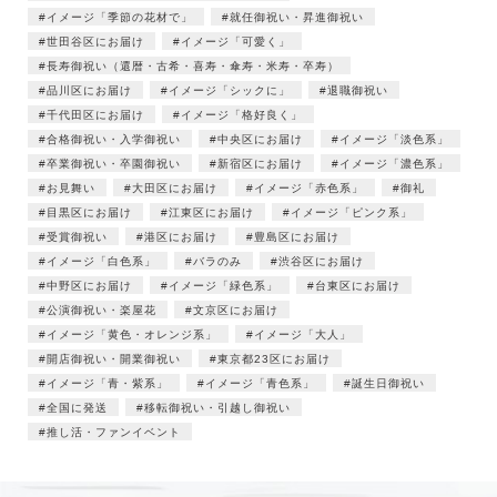
イメージ「季節の花材で」
就任御祝い・昇進御祝い
世田谷区にお届け
イメージ「可愛く」
長寿御祝い（還暦・古希・喜寿・傘寿・米寿・卒寿）
品川区にお届け
イメージ「シックに」
退職御祝い
千代田区にお届け
イメージ「格好良く」
合格御祝い・入学御祝い
中央区にお届け
イメージ「淡色系」
卒業御祝い・卒園御祝い
新宿区にお届け
イメージ「濃色系」
お見舞い
大田区にお届け
イメージ「赤色系」
御礼
目黒区にお届け
江東区にお届け
イメージ「ピンク系」
受賞御祝い
港区にお届け
豊島区にお届け
イメージ「白色系」
バラのみ
渋谷区にお届け
中野区にお届け
イメージ「緑色系」
台東区にお届け
公演御祝い・楽屋花
文京区にお届け
イメージ「黄色・オレンジ系」
イメージ「大人」
開店御祝い・開業御祝い
東京都23区にお届け
イメージ「青・紫系」
イメージ「青色系」
誕生日御祝い
全国に発送
移転御祝い・引越し御祝い
推し活・ファンイベント