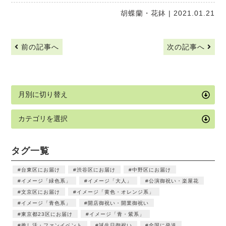
胡蝶蘭・花鉢
| 2021.01.21
前の記事へ
次の記事へ
タグ一覧
台東区にお届け
渋谷区にお届け
中野区にお届け
イメージ「緑色系」
イメージ「大人」
公演御祝い・楽屋花
文京区にお届け
イメージ「黄色・オレンジ系」
イメージ「青色系」
開店御祝い・開業御祝い
東京都23区にお届け
イメージ「青・紫系」
推し活・ファンイベント
誕生日御祝い
全国に発送