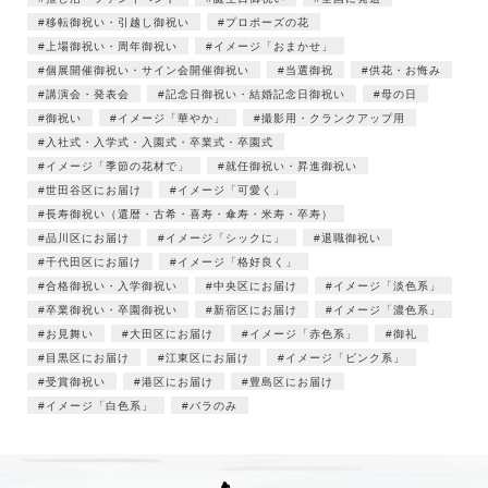
移転御祝い・引越し御祝い
プロポーズの花
上場御祝い・周年御祝い
イメージ「おまかせ」
個展開催御祝い・サイン会開催御祝い
当選御祝
供花・お悔み
講演会・発表会
記念日御祝い・結婚記念日御祝い
母の日
御祝い
イメージ「華やか」
撮影用・クランクアップ用
入社式・入学式・入園式・卒業式・卒園式
イメージ「季節の花材で」
就任御祝い・昇進御祝い
世田谷区にお届け
イメージ「可愛く」
長寿御祝い（還暦・古希・喜寿・傘寿・米寿・卒寿）
品川区にお届け
イメージ「シックに」
退職御祝い
千代田区にお届け
イメージ「格好良く」
合格御祝い・入学御祝い
中央区にお届け
イメージ「淡色系」
卒業御祝い・卒園御祝い
新宿区にお届け
イメージ「濃色系」
お見舞い
大田区にお届け
イメージ「赤色系」
御礼
目黒区にお届け
江東区にお届け
イメージ「ピンク系」
受賞御祝い
港区にお届け
豊島区にお届け
イメージ「白色系」
バラのみ