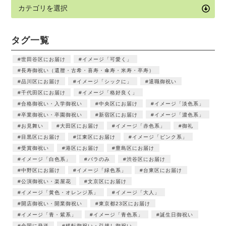
タグ一覧
世田谷区にお届け
イメージ「可愛く」
長寿御祝い（還暦・古希・喜寿・傘寿・米寿・卒寿）
品川区にお届け
イメージ「シックに」
退職御祝い
千代田区にお届け
イメージ「格好良く」
合格御祝い・入学御祝い
中央区にお届け
イメージ「淡色系」
卒業御祝い・卒園御祝い
新宿区にお届け
イメージ「濃色系」
お見舞い
大田区にお届け
イメージ「赤色系」
御礼
目黒区にお届け
江東区にお届け
イメージ「ピンク系」
受賞御祝い
港区にお届け
豊島区にお届け
イメージ「白色系」
バラのみ
渋谷区にお届け
中野区にお届け
イメージ「緑色系」
台東区にお届け
公演御祝い・楽屋花
文京区にお届け
イメージ「黄色・オレンジ系」
イメージ「大人」
開店御祝い・開業御祝い
東京都23区にお届け
イメージ「青・紫系」
イメージ「青色系」
誕生日御祝い
全国に発送
移転御祝い・引越し御祝い