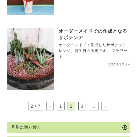
オーダーメイドでの作成となる
サボテンア
オーダーメイドで作成したサボテンア
レンジ。誕生日の御祝です。 フラワー
ギ
2020.10.24
2 / 7
«
1
2
3
...
»