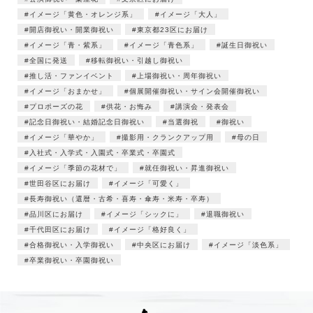
イメージ「黄色・オレンジ系」
イメージ「大人」
開店御祝い・開業御祝い
東京都23区にお届け
イメージ「青・紫系」
イメージ「青色系」
誕生日御祝い
全国に発送
移転御祝い・引越し御祝い
推し活・ファンイベント
上場御祝い・周年御祝い
イメージ「おまかせ」
個展開催御祝い・サイン会開催御祝い
プロポーズの花
供花・お悔み
講演会・発表会
記念日御祝い・結婚記念日御祝い
当選御祝
御祝い
イメージ「華やか」
撮影用・クランクアップ用
母の日
入社式・入学式・入園式・卒業式・卒園式
イメージ「季節の花材で」
就任御祝い・昇進御祝い
世田谷区にお届け
イメージ「可愛く」
長寿御祝い（還暦・古希・喜寿・傘寿・米寿・卒寿）
品川区にお届け
イメージ「シックに」
退職御祝い
千代田区にお届け
イメージ「格好良く」
合格御祝い・入学御祝い
中央区にお届け
イメージ「淡色系」
卒業御祝い・卒園御祝い