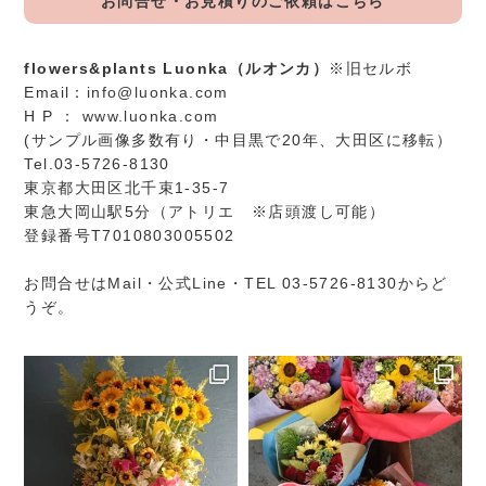
お問合せ・お見積りのご依頼はこちら
flowers&plants Luonka（ルオンカ）
※旧セルボ
Email：
info@luonka.com
H P ：
www.luonka.com
(サンプル画像多数有り・中目黒で20年、大田区に移転）
Tel.03-5726-8130
東京都大田区北千束1-35-7
東急大岡山駅5分（アトリエ ※店頭渡し可能）
登録番号T7010803005502
お問合せは
Mail
・
公式Line
・TEL 03-5726-8130からど
うぞ。