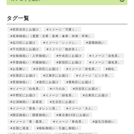
タグ一覧
世田谷区にお届け
イメージ「可愛く」
長寿御祝い（還暦・古希・喜寿・傘寿・米寿・卒寿）
品川区にお届け
イメージ「シックに」
退職御祝い
千代田区にお届け
イメージ「格好良く」
合格御祝い・入学御祝い
中央区にお届け
イメージ「淡色系」
卒業御祝い・卒園御祝い
新宿区にお届け
イメージ「濃色系」
お見舞い
大田区にお届け
イメージ「赤色系」
御礼
目黒区にお届け
江東区にお届け
イメージ「ピンク系」
受賞御祝い
港区にお届け
豊島区にお届け
イメージ「白色系」
バラのみ
渋谷区にお届け
中野区にお届け
イメージ「緑色系」
台東区にお届け
公演御祝い・楽屋花
文京区にお届け
イメージ「黄色・オレンジ系」
イメージ「大人」
開店御祝い・開業御祝い
東京都23区にお届け
イメージ「青・紫系」
イメージ「青色系」
誕生日御祝い
全国に発送
移転御祝い・引越し御祝い