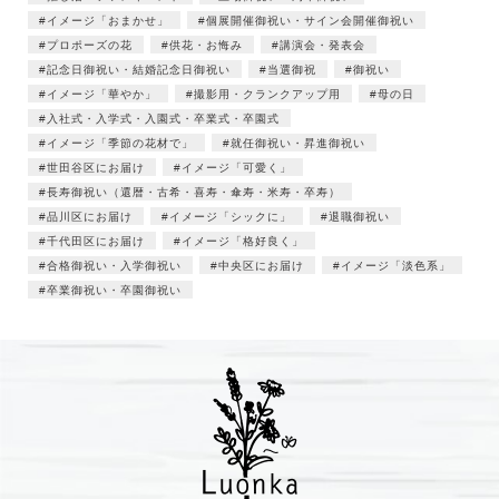
イメージ「おまかせ」
個展開催御祝い・サイン会開催御祝い
プロポーズの花
供花・お悔み
講演会・発表会
記念日御祝い・結婚記念日御祝い
当選御祝
御祝い
イメージ「華やか」
撮影用・クランクアップ用
母の日
入社式・入学式・入園式・卒業式・卒園式
イメージ「季節の花材で」
就任御祝い・昇進御祝い
世田谷区にお届け
イメージ「可愛く」
長寿御祝い（還暦・古希・喜寿・傘寿・米寿・卒寿）
品川区にお届け
イメージ「シックに」
退職御祝い
千代田区にお届け
イメージ「格好良く」
合格御祝い・入学御祝い
中央区にお届け
イメージ「淡色系」
卒業御祝い・卒園御祝い