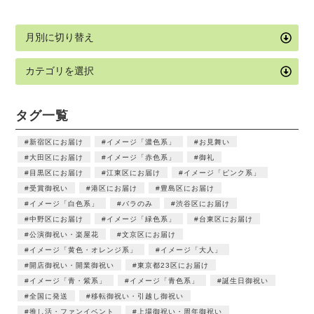
タグ一覧
新宿区にお届け
イメージ「濃色系」
お見舞い
大田区にお届け
イメージ「赤色系」
御礼
目黒区にお届け
江東区にお届け
イメージ「ピンク系」
受賞御祝い
港区にお届け
豊島区にお届け
イメージ「白色系」
バラのみ
渋谷区にお届け
中野区にお届け
イメージ「緑色系」
台東区にお届け
公演御祝い・楽屋花
文京区にお届け
イメージ「黄色・オレンジ系」
イメージ「大人」
開店御祝い・開業御祝い
東京都23区にお届け
イメージ「青・紫系」
イメージ「青色系」
誕生日御祝い
全国に発送
移転御祝い・引越し御祝い
推し活・ファンイベント
上場御祝い・周年御祝い