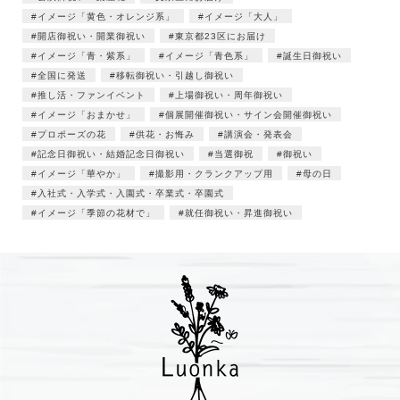
イメージ「黄色・オレンジ系」
イメージ「大人」
開店御祝い・開業御祝い
東京都23区にお届け
イメージ「青・紫系」
イメージ「青色系」
誕生日御祝い
全国に発送
移転御祝い・引越し御祝い
推し活・ファンイベント
上場御祝い・周年御祝い
イメージ「おまかせ」
個展開催御祝い・サイン会開催御祝い
プロポーズの花
供花・お悔み
講演会・発表会
記念日御祝い・結婚記念日御祝い
当選御祝
御祝い
イメージ「華やか」
撮影用・クランクアップ用
母の日
入社式・入学式・入園式・卒業式・卒園式
イメージ「季節の花材で」
就任御祝い・昇進御祝い