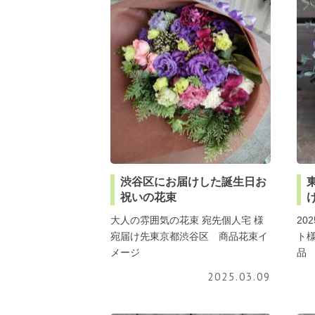
渋谷区にお届けした誕生日お
祝いの花束
大人の雰囲気の花束 宛先個人宅 様
20
宛届け先東京都渋谷区 商品花束イ
ト
メージ
品
2025.03.09