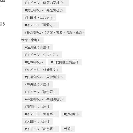
宛届
イメージ「季節の花材で」
ー
就任御祝い・昇進御祝い
世田谷区にお届け
.08
イメージ「可愛く」
長寿御祝い（還暦・古希・喜寿・傘寿・
米寿・卒寿）
品川区にお届け
イメージ「シックに」
退職御祝い
千代田区にお届け
イメージ「格好良く」
合格御祝い・入学御祝い
中央区にお届け
イメージ「淡色系」
卒業御祝い・卒園御祝い
新宿区にお届け
イメージ「濃色系」
お見舞い
大田区にお届け
イメージ「赤色系」
御礼