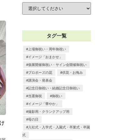
タグ一覧
上場御祝い・周年御祝い
イメージ「おまかせ」
個展開催御祝い・サイン会開催御祝い
プロポーズの花
供花・お悔み
講演会・発表会
記念日御祝い・結婚記念日御祝い
当選御祝
御祝い
イメージ「華やか」
撮影用・クランクアップ用
母の日
け
入社式・入学式・入園式・卒業式・卒園
式