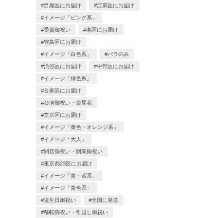
目黒区にお届け
江東区にお届け
イメージ「ピンク系」
受賞御祝い
港区にお届け
豊島区にお届け
イメージ「白色系」
バラのみ
渋谷区にお届け
中野区にお届け
イメージ「緑色系」
台東区にお届け
公演御祝い・楽屋花
文京区にお届け
イメージ「黄色・オレンジ系」
イメージ「大人」
開店御祝い・開業御祝い
東京都23区にお届け
イメージ「青・紫系」
イメージ「青色系」
誕生日御祝い
全国に発送
移転御祝い・引越し御祝い