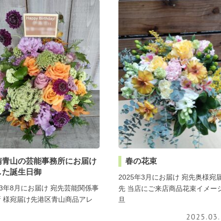
南青山の芸能事務所にお届け
春の花束
した誕生日御
2025年3月にお届け 宛先奥様宛
23年8月にお届け 宛先芸能関係事
先 当店にご来店商品花束イメー
所 様宛届け先港区青山商品アレ
旦
2025.03