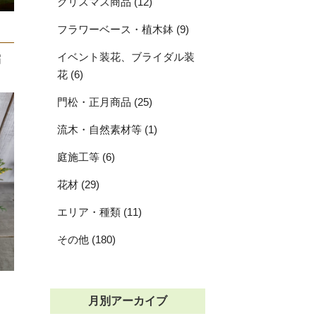
クリスマス商品 (12)
フラワーベース・植木鉢 (9)
イベント装花、ブライダル装
届
花 (6)
門松・正月商品 (25)
流木・自然素材等 (1)
庭施工等 (6)
花材 (29)
エリア・種類 (11)
その他 (180)
月別アーカイブ