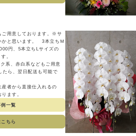
もご用意しております。※サ
いかと思います。 3本立ちＭ
3000円、5本立ちLサイズの
ます。
ンク系、赤白系などもご用意
したら、翌日配送も可能で
生産者から直接仕入れるの
おります。
事例一覧
はこちら