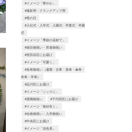
イメージ「華やか」
撮影用・クランクアップ用
母の日
入社式・入学式・入園式・卒業式・卒園
式
イメージ「季節の花材で」
就任御祝い・昇進御祝い
世田谷区にお届け
イメージ「可愛く」
長寿御祝い（還暦・古希・喜寿・傘寿・
米寿・卒寿）
品川区にお届け
イメージ「シックに」
退職御祝い
千代田区にお届け
イメージ「格好良く」
合格御祝い・入学御祝い
中央区にお届け
イメージ「淡色系」