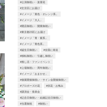
公演御祝い・楽屋花
文京区にお届け
イメージ「黄色・オレンジ系」
イメージ「大人」
開店御祝い・開業御祝い
東京都23区にお届け
イメージ「青・紫系」
イメージ「青色系」
誕生日御祝い
全国に発送
移転御祝い・引越し御祝い
推し活・ファンイベント
上場御祝い・周年御祝い
イメージ「おまかせ」
個展開催御祝い・サイン会開催御祝い
プロポーズの花
供花・お悔み
講演会・発表会
記念日御祝い・結婚記念日御祝い
当選御祝
御祝い