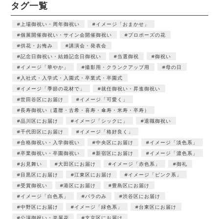
タグ一覧
上場御祝い・周年御祝い
イメージ「おまかせ」
個展開催御祝い・サイン会開催御祝い
プロポーズの花
供花・お悔み
講演会・発表会
記念日御祝い・結婚記念日御祝い
当選御祝
御祝い
イメージ「華やか」
撮影用・クランクアップ用
母の日
入社式・入学式・入園式・卒業式・卒園式
イメージ「季節の花材で」
就任御祝い・昇進御祝い
世田谷区にお届け
イメージ「可愛く」
長寿御祝い（還暦・古希・喜寿・傘寿・米寿・卒寿）
品川区にお届け
イメージ「シックに」
退職御祝い
千代田区にお届け
イメージ「格好良く」
合格御祝い・入学御祝い
中央区にお届け
イメージ「淡色系」
卒業御祝い・卒園御祝い
新宿区にお届け
イメージ「濃色系」
お見舞い
大田区にお届け
イメージ「赤色系」
御礼
目黒区にお届け
江東区にお届け
イメージ「ピンク系」
受賞御祝い
港区にお届け
豊島区にお届け
イメージ「白色系」
バラのみ
渋谷区にお届け
中野区にお届け
イメージ「緑色系」
台東区にお届け
公演御祝い・楽屋花
文京区にお届け