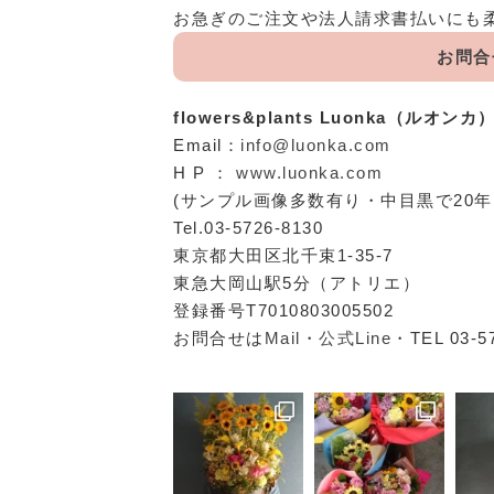
お急ぎのご注文や法人請求書払いにも
お問合
flowers&plants Luonka（ルオンカ
Email：
info@luonka.com
H P ：
www.luonka.com
(サンプル画像多数有り・中目黒で20
Tel.03-5726-8130
東京都大田区北千束1-35-7
東急大岡山駅5分（アトリエ）
登録番号T7010803005502
お問合せは
Mail
・
公式Line
・TEL 03-