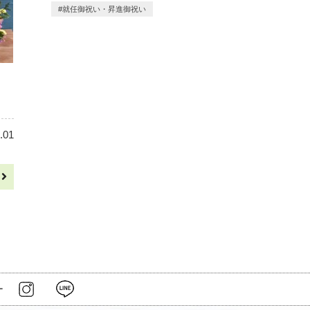
就任御祝い・昇進御祝い
.01
へ
ー