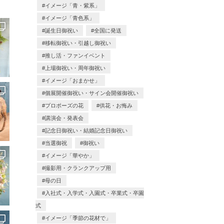
イメージ「青・紫系」
イメージ「青色系」
誕生日御祝い
全国に発送
移転御祝い・引越し御祝い
推し活・ファンイベント
上場御祝い・周年御祝い
イメージ「おまかせ」
個展開催御祝い・サイン会開催御祝い
プロポーズの花
供花・お悔み
講演会・発表会
記念日御祝い・結婚記念日御祝い
当選御祝
御祝い
イメージ「華やか」
撮影用・クランクアップ用
母の日
入社式・入学式・入園式・卒業式・卒園
式
イメージ「季節の花材で」