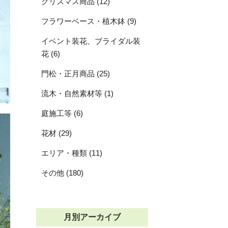
クリスマス商品 (12)
フラワーベース・植木鉢 (9)
イベント装花、ブライダル装
花 (6)
門松・正月商品 (25)
流木・自然素材等 (1)
庭施工等 (6)
花材 (29)
エリア・種類 (11)
その他 (180)
月別アーカイブ