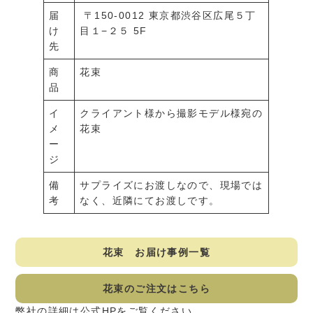
届
〒150-0012 東京都渋谷区広尾５丁
け
目１−２５ 5F
先
商
花束
品
イ
クライアント様から撮影モデル様宛の
メ
花束
ー
ジ
備
サプライズにお渡しなので、現場では
考
なく、近隣にてお渡しです。
花束 お届け事例一覧
花束のご注文はこちら
弊社の詳細は公式HPをご覧ください。