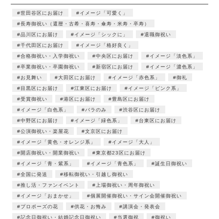
世田谷区にお届け
イメージ「可愛く」
長寿御祝い（還暦・古希・喜寿・傘寿・米寿・卒寿）
品川区にお届け
イメージ「シックに」
退職御祝い
千代田区にお届け
イメージ「格好良く」
合格御祝い・入学御祝い
中央区にお届け
イメージ「淡色系」
卒業御祝い・卒園御祝い
新宿区にお届け
イメージ「濃色系」
お見舞い
大田区にお届け
イメージ「赤色系」
御礼
目黒区にお届け
江東区にお届け
イメージ「ピンク系」
受賞御祝い
港区にお届け
豊島区にお届け
イメージ「白色系」
バラのみ
渋谷区にお届け
中野区にお届け
イメージ「緑色系」
台東区にお届け
公演御祝い・楽屋花
文京区にお届け
イメージ「黄色・オレンジ系」
イメージ「大人」
開店御祝い・開業御祝い
東京都23区にお届け
イメージ「青・紫系」
イメージ「青色系」
誕生日御祝い
全国に発送
移転御祝い・引越し御祝い
推し活・ファンイベント
上場御祝い・周年御祝い
イメージ「おまかせ」
個展開催御祝い・サイン会開催御祝い
プロポーズの花
供花・お悔み
講演会・発表会
記念日御祝い・結婚記念日御祝い
当選御祝
御祝い