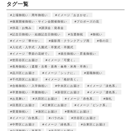
タグ一覧
上場御祝い・周年御祝い
イメージ「おまかせ」
個展開催御祝い・サイン会開催御祝い
プロポーズの花
供花・お悔み
講演会・発表会
記念日御祝い・結婚記念日御祝い
当選御祝
御祝い
イメージ「華やか」
撮影用・クランクアップ用
母の日
入社式・入学式・入園式・卒業式・卒園式
イメージ「季節の花材で」
就任御祝い・昇進御祝い
世田谷区にお届け
イメージ「可愛く」
長寿御祝い（還暦・古希・喜寿・傘寿・米寿・卒寿）
品川区にお届け
イメージ「シックに」
退職御祝い
千代田区にお届け
イメージ「格好良く」
合格御祝い・入学御祝い
中央区にお届け
イメージ「淡色系」
卒業御祝い・卒園御祝い
新宿区にお届け
イメージ「濃色系」
お見舞い
大田区にお届け
イメージ「赤色系」
御礼
目黒区にお届け
江東区にお届け
イメージ「ピンク系」
受賞御祝い
港区にお届け
豊島区にお届け
イメージ「白色系」
バラのみ
渋谷区にお届け
中野区にお届け
イメージ「緑色系」
台東区にお届け
公演御祝い・楽屋花
文京区にお届け