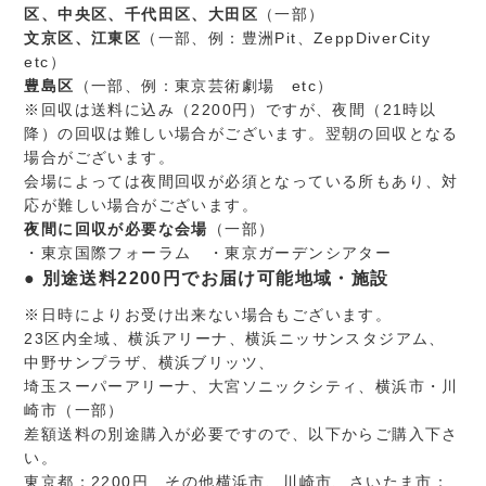
区、中央区、千代田区、大田区
（一部）
文京区、江東区
（一部、例：豊洲Pit、ZeppDiverCity
etc）
豊島区
（一部、例：東京芸術劇場 etc）
※回収は送料に込み（2200円）ですが、夜間（21時以
降）の回収は難しい場合がございます。翌朝の回収となる
場合がございます。
会場によっては夜間回収が必須となっている所もあり、対
応が難しい場合がございます。
夜間に回収が必要な会場
（一部）
・東京国際フォーラム ・東京ガーデンシアター
別途送料2200円でお届け可能地域・施設
※日時によりお受け出来ない場合もございます。
23区内全域、横浜アリーナ、横浜ニッサンスタジアム、
中野サンプラザ、横浜ブリッツ、
埼玉スーパーアリーナ、大宮ソニックシティ、横浜市・川
崎市（一部）
差額送料の別途購入が必要ですので、以下からご購入下さ
い。
東京都：2200円 その他横浜市、川崎市、さいたま市：