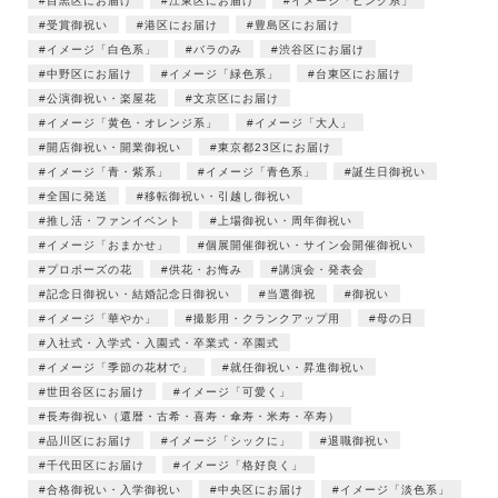
目黒区にお届け
江東区にお届け
イメージ「ピンク系」
受賞御祝い
港区にお届け
豊島区にお届け
イメージ「白色系」
バラのみ
渋谷区にお届け
中野区にお届け
イメージ「緑色系」
台東区にお届け
公演御祝い・楽屋花
文京区にお届け
イメージ「黄色・オレンジ系」
イメージ「大人」
開店御祝い・開業御祝い
東京都23区にお届け
イメージ「青・紫系」
イメージ「青色系」
誕生日御祝い
全国に発送
移転御祝い・引越し御祝い
推し活・ファンイベント
上場御祝い・周年御祝い
イメージ「おまかせ」
個展開催御祝い・サイン会開催御祝い
プロポーズの花
供花・お悔み
講演会・発表会
記念日御祝い・結婚記念日御祝い
当選御祝
御祝い
イメージ「華やか」
撮影用・クランクアップ用
母の日
入社式・入学式・入園式・卒業式・卒園式
イメージ「季節の花材で」
就任御祝い・昇進御祝い
世田谷区にお届け
イメージ「可愛く」
長寿御祝い（還暦・古希・喜寿・傘寿・米寿・卒寿）
品川区にお届け
イメージ「シックに」
退職御祝い
千代田区にお届け
イメージ「格好良く」
合格御祝い・入学御祝い
中央区にお届け
イメージ「淡色系」