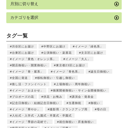
タグ一覧
渋谷区にお届け
中野区にお届け
イメージ「緑色系」
台東区にお届け
公演御祝い・楽屋花
文京区にお届け
イメージ「黄色・オレンジ系」
イメージ「大人」
開店御祝い・開業御祝い
東京都23区にお届け
イメージ「青・紫系」
イメージ「青色系」
誕生日御祝い
全国に発送
移転御祝い・引越し御祝い
推し活・ファンイベント
上場御祝い・周年御祝い
イメージ「おまかせ」
個展開催御祝い・サイン会開催御祝い
プロポーズの花
供花・お悔み
講演会・発表会
記念日御祝い・結婚記念日御祝い
当選御祝
御祝い
イメージ「華やか」
撮影用・クランクアップ用
母の日
入社式・入学式・入園式・卒業式・卒園式
イメージ「季節の花材で」
就任御祝い・昇進御祝い