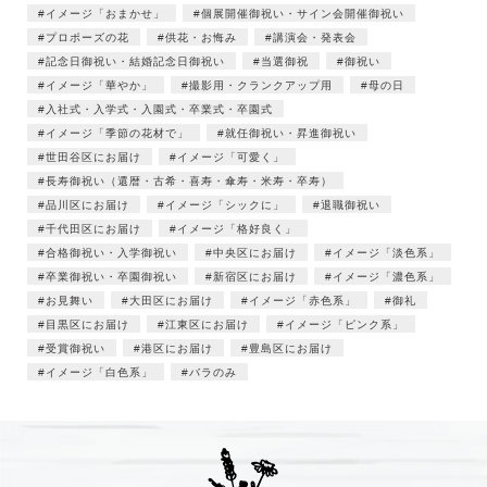
イメージ「おまかせ」
個展開催御祝い・サイン会開催御祝い
プロポーズの花
供花・お悔み
講演会・発表会
記念日御祝い・結婚記念日御祝い
当選御祝
御祝い
イメージ「華やか」
撮影用・クランクアップ用
母の日
入社式・入学式・入園式・卒業式・卒園式
イメージ「季節の花材で」
就任御祝い・昇進御祝い
世田谷区にお届け
イメージ「可愛く」
長寿御祝い（還暦・古希・喜寿・傘寿・米寿・卒寿）
品川区にお届け
イメージ「シックに」
退職御祝い
千代田区にお届け
イメージ「格好良く」
合格御祝い・入学御祝い
中央区にお届け
イメージ「淡色系」
卒業御祝い・卒園御祝い
新宿区にお届け
イメージ「濃色系」
お見舞い
大田区にお届け
イメージ「赤色系」
御礼
目黒区にお届け
江東区にお届け
イメージ「ピンク系」
受賞御祝い
港区にお届け
豊島区にお届け
イメージ「白色系」
バラのみ