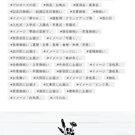
プロポーズの花
供花・お悔み
講演会・発表会
記念日御祝い・結婚記念日御祝い
当選御祝
御祝い
イメージ「華やか」
撮影用・クランクアップ用
母の日
入社式・入学式・入園式・卒業式・卒園式
イメージ「季節の花材で」
就任御祝い・昇進御祝い
世田谷区にお届け
イメージ「可愛く」
長寿御祝い（還暦・古希・喜寿・傘寿・米寿・卒寿）
品川区にお届け
イメージ「シックに」
退職御祝い
千代田区にお届け
イメージ「格好良く」
合格御祝い・入学御祝い
中央区にお届け
イメージ「淡色系」
卒業御祝い・卒園御祝い
新宿区にお届け
イメージ「濃色系」
お見舞い
大田区にお届け
イメージ「赤色系」
御礼
目黒区にお届け
江東区にお届け
イメージ「ピンク系」
受賞御祝い
港区にお届け
豊島区にお届け
イメージ「白色系」
バラのみ