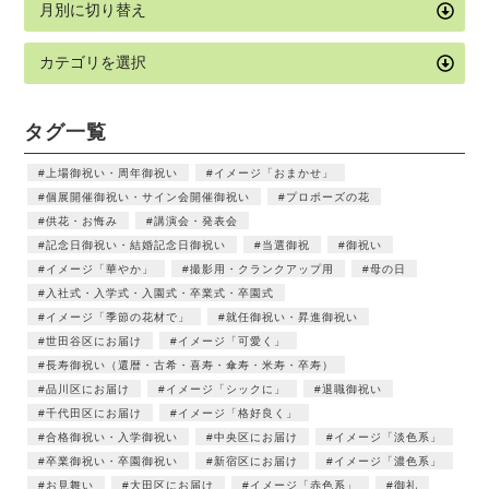
タグ一覧
上場御祝い・周年御祝い
イメージ「おまかせ」
個展開催御祝い・サイン会開催御祝い
プロポーズの花
供花・お悔み
講演会・発表会
記念日御祝い・結婚記念日御祝い
当選御祝
御祝い
イメージ「華やか」
撮影用・クランクアップ用
母の日
入社式・入学式・入園式・卒業式・卒園式
イメージ「季節の花材で」
就任御祝い・昇進御祝い
世田谷区にお届け
イメージ「可愛く」
長寿御祝い（還暦・古希・喜寿・傘寿・米寿・卒寿）
品川区にお届け
イメージ「シックに」
退職御祝い
千代田区にお届け
イメージ「格好良く」
合格御祝い・入学御祝い
中央区にお届け
イメージ「淡色系」
卒業御祝い・卒園御祝い
新宿区にお届け
イメージ「濃色系」
お見舞い
大田区にお届け
イメージ「赤色系」
御礼