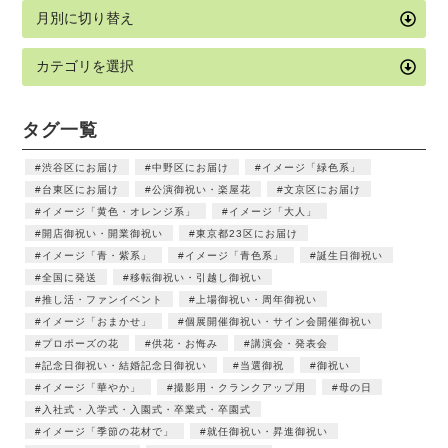
タグ一覧
渋谷区にお届け
中野区にお届け
イメージ「緑色系」
台東区にお届け
公演御祝い・楽屋花
文京区にお届け
イメージ「黄色・オレンジ系」
イメージ「大人」
開店御祝い・開業御祝い
東京都23区にお届け
イメージ「青・紫系」
イメージ「青色系」
誕生日御祝い
全国に発送
移転御祝い・引越し御祝い
推し活・ファンイベント
上場御祝い・周年御祝い
イメージ「おまかせ」
個展開催御祝い・サイン会開催御祝い
プロポーズの花
供花・お悔み
講演会・発表会
記念日御祝い・結婚記念日御祝い
当選御祝
御祝い
イメージ「華やか」
撮影用・クランクアップ用
母の日
入社式・入学式・入園式・卒業式・卒園式
イメージ「季節の花材で」
就任御祝い・昇進御祝い