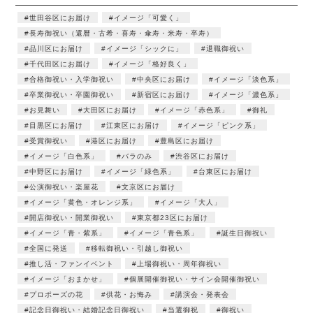
世田谷区にお届け
イメージ「可愛く」
長寿御祝い（還暦・古希・喜寿・傘寿・米寿・卒寿）
品川区にお届け
イメージ「シックに」
退職御祝い
千代田区にお届け
イメージ「格好良く」
合格御祝い・入学御祝い
中央区にお届け
イメージ「淡色系」
卒業御祝い・卒園御祝い
新宿区にお届け
イメージ「濃色系」
お見舞い
大田区にお届け
イメージ「赤色系」
御礼
目黒区にお届け
江東区にお届け
イメージ「ピンク系」
受賞御祝い
港区にお届け
豊島区にお届け
イメージ「白色系」
バラのみ
渋谷区にお届け
中野区にお届け
イメージ「緑色系」
台東区にお届け
公演御祝い・楽屋花
文京区にお届け
イメージ「黄色・オレンジ系」
イメージ「大人」
開店御祝い・開業御祝い
東京都23区にお届け
イメージ「青・紫系」
イメージ「青色系」
誕生日御祝い
全国に発送
移転御祝い・引越し御祝い
推し活・ファンイベント
上場御祝い・周年御祝い
イメージ「おまかせ」
個展開催御祝い・サイン会開催御祝い
プロポーズの花
供花・お悔み
講演会・発表会
記念日御祝い・結婚記念日御祝い
当選御祝
御祝い