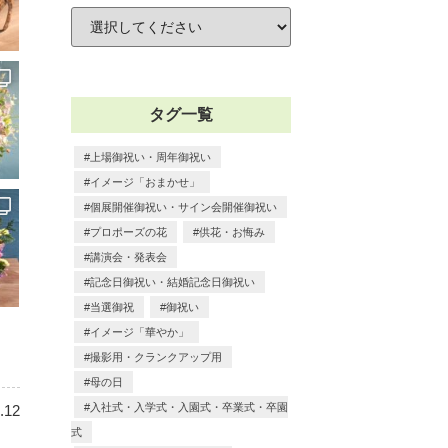
タグ一覧
上場御祝い・周年御祝い
イメージ「おまかせ」
個展開催御祝い・サイン会開催御祝い
プロポーズの花
供花・お悔み
講演会・発表会
記念日御祝い・結婚記念日御祝い
当選御祝
御祝い
イメージ「華やか」
撮影用・クランクアップ用
母の日
入社式・入学式・入園式・卒業式・卒園
.12
式