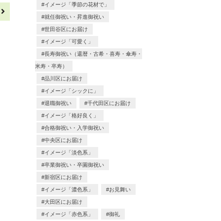
イメージ「季節の花材で」
へ
就任御祝い・昇進御祝い
世田谷区にお届け
イメージ「可愛く」
長寿御祝い（還暦・古希・喜寿・傘寿・
米寿・卒寿）
品川区にお届け
イメージ「シックに」
退職御祝い
千代田区にお届け
イメージ「格好良く」
合格御祝い・入学御祝い
中央区にお届け
イメージ「淡色系」
卒業御祝い・卒園御祝い
新宿区にお届け
イメージ「濃色系」
お見舞い
大田区にお届け
イメージ「赤色系」
御礼