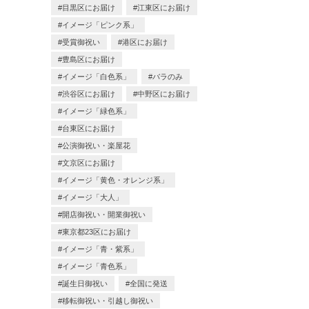
目黒区にお届け
江東区にお届け
イメージ「ピンク系」
受賞御祝い
港区にお届け
豊島区にお届け
イメージ「白色系」
バラのみ
渋谷区にお届け
中野区にお届け
イメージ「緑色系」
台東区にお届け
公演御祝い・楽屋花
文京区にお届け
イメージ「黄色・オレンジ系」
イメージ「大人」
開店御祝い・開業御祝い
東京都23区にお届け
イメージ「青・紫系」
イメージ「青色系」
誕生日御祝い
全国に発送
移転御祝い・引越し御祝い