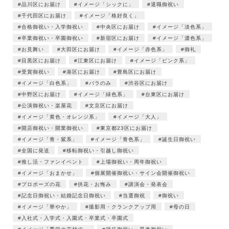
品川区にお届け
イメージ「シックに」
退職御祝い
千代田区にお届け
イメージ「格好良く」
合格御祝い・入学御祝い
中央区にお届け
イメージ「淡色系」
卒業御祝い・卒園御祝い
新宿区にお届け
イメージ「濃色系」
お見舞い
大田区にお届け
イメージ「赤色系」
御礼
目黒区にお届け
江東区にお届け
イメージ「ピンク系」
受賞御祝い
港区にお届け
豊島区にお届け
イメージ「白色系」
バラのみ
渋谷区にお届け
中野区にお届け
イメージ「緑色系」
台東区にお届け
公演御祝い・楽屋花
文京区にお届け
イメージ「黄色・オレンジ系」
イメージ「大人」
開店御祝い・開業御祝い
東京都23区にお届け
イメージ「青・紫系」
イメージ「青色系」
誕生日御祝い
全国に発送
移転御祝い・引越し御祝い
推し活・ファンイベント
上場御祝い・周年御祝い
イメージ「おまかせ」
個展開催御祝い・サイン会開催御祝い
プロポーズの花
供花・お悔み
講演会・発表会
記念日御祝い・結婚記念日御祝い
当選御祝
御祝い
イメージ「華やか」
撮影用・クランクアップ用
母の日
入社式・入学式・入園式・卒業式・卒園式