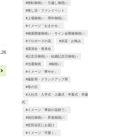
移転御祝い・引越し御祝い
推し活・ファンイベント
上場御祝い・周年御祝い
イメージ「おまかせ」
個展開催御祝い・サイン会開催御祝い
プロポーズの花
供花・お悔み
講演会・発表会
.26
記念日御祝い・結婚記念日御祝い
当選御祝
御祝い
へ
イメージ「華やか」
撮影用・クランクアップ用
母の日
入社式・入学式・入園式・卒業式・卒園
式
イメージ「季節の花材で」
就任御祝い・昇進御祝い
世田谷区にお届け
イメージ「可愛く」