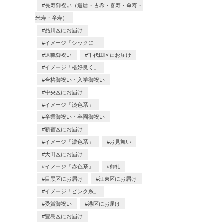
長寿御祝い（還暦・古希・喜寿・傘寿・
米寿・卒寿）
品川区にお届け
イメージ「シックに」
退職御祝い
千代田区にお届け
イメージ「格好良く」
合格御祝い・入学御祝い
中央区にお届け
イメージ「淡色系」
卒業御祝い・卒園御祝い
新宿区にお届け
イメージ「濃色系」
お見舞い
大田区にお届け
イメージ「赤色系」
御礼
目黒区にお届け
江東区にお届け
イメージ「ピンク系」
受賞御祝い
港区にお届け
豊島区にお届け