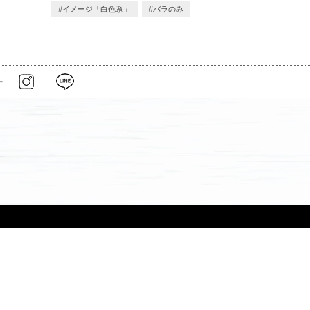
イメージ「白色系」
バラのみ
ー