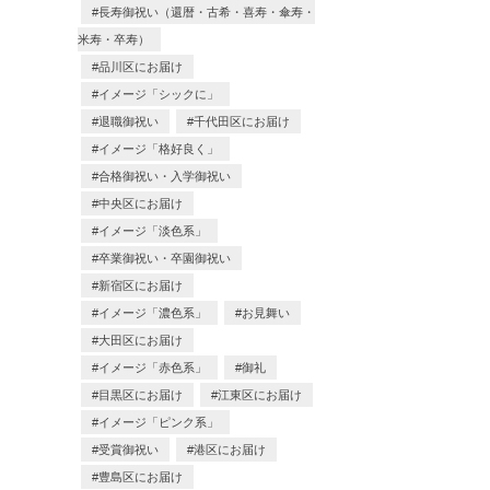
長寿御祝い（還暦・古希・喜寿・傘寿・
米寿・卒寿）
品川区にお届け
イメージ「シックに」
退職御祝い
千代田区にお届け
イメージ「格好良く」
合格御祝い・入学御祝い
中央区にお届け
イメージ「淡色系」
卒業御祝い・卒園御祝い
新宿区にお届け
イメージ「濃色系」
お見舞い
大田区にお届け
イメージ「赤色系」
御礼
目黒区にお届け
江東区にお届け
イメージ「ピンク系」
受賞御祝い
港区にお届け
豊島区にお届け