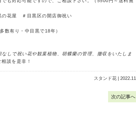
でも対応可能ですので、ご相談下さい。（5500円～送料無
黒の花屋 ＃目黒区の開店御祝い
像多数有り・中目黒で18年）
担なしで祝い花や観葉植物、胡蝶蘭の管理、撤収をいたしま
ご相談を是非！
スタンド花
| 2022.11
次の記事