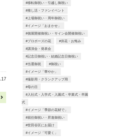
移転御祝い・引越し御祝い
推し活・ファンイベント
上場御祝い・周年御祝い
イメージ「おまかせ」
個展開催御祝い・サイン会開催御祝い
プロポーズの花
供花・お悔み
講演会・発表会
記念日御祝い・結婚記念日御祝い
当選御祝
御祝い
イメージ「華やか」
.17
撮影用・クランクアップ用
母の日
入社式・入学式・入園式・卒業式・卒園
へ
式
イメージ「季節の花材で」
就任御祝い・昇進御祝い
世田谷区にお届け
イメージ「可愛く」