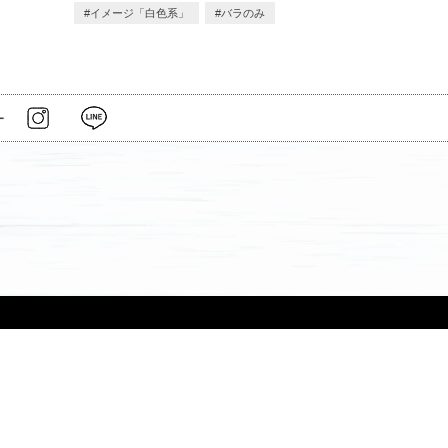
イメージ「白色系」
バラのみ
ー