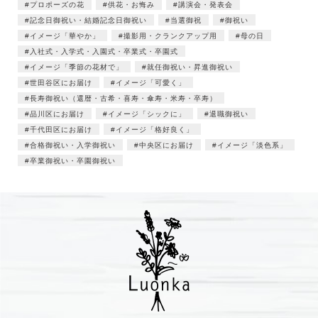
プロポーズの花
供花・お悔み
講演会・発表会
記念日御祝い・結婚記念日御祝い
当選御祝
御祝い
イメージ「華やか」
撮影用・クランクアップ用
母の日
入社式・入学式・入園式・卒業式・卒園式
イメージ「季節の花材で」
就任御祝い・昇進御祝い
世田谷区にお届け
イメージ「可愛く」
長寿御祝い（還暦・古希・喜寿・傘寿・米寿・卒寿）
品川区にお届け
イメージ「シックに」
退職御祝い
千代田区にお届け
イメージ「格好良く」
合格御祝い・入学御祝い
中央区にお届け
イメージ「淡色系」
卒業御祝い・卒園御祝い