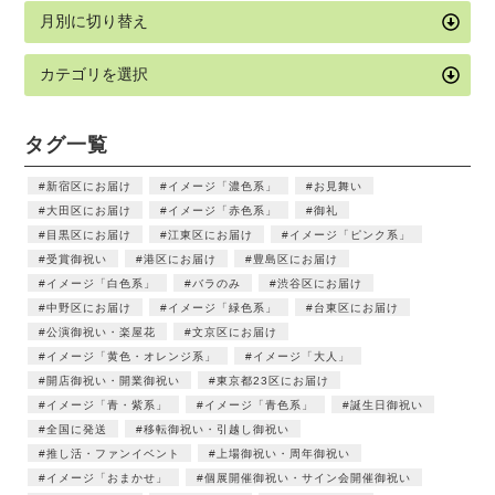
タグ一覧
新宿区にお届け
イメージ「濃色系」
お見舞い
大田区にお届け
イメージ「赤色系」
御礼
目黒区にお届け
江東区にお届け
イメージ「ピンク系」
受賞御祝い
港区にお届け
豊島区にお届け
イメージ「白色系」
バラのみ
渋谷区にお届け
中野区にお届け
イメージ「緑色系」
台東区にお届け
公演御祝い・楽屋花
文京区にお届け
イメージ「黄色・オレンジ系」
イメージ「大人」
開店御祝い・開業御祝い
東京都23区にお届け
イメージ「青・紫系」
イメージ「青色系」
誕生日御祝い
全国に発送
移転御祝い・引越し御祝い
推し活・ファンイベント
上場御祝い・周年御祝い
イメージ「おまかせ」
個展開催御祝い・サイン会開催御祝い