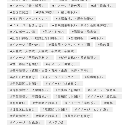
イメージ「青・紫系」
イメージ「青色系」
誕生日御祝い
全国に発送
移転御祝い・引越し御祝い
推し活・ファンイベント
上場御祝い・周年御祝い
イメージ「おまかせ」
個展開催御祝い・サイン会開催御祝い
プロポーズの花
供花・お悔み
講演会・発表会
記念日御祝い・結婚記念日御祝い
当選御祝
御祝い
イメージ「華やか」
撮影用・クランクアップ用
母の日
入社式・入学式・入園式・卒業式・卒園式
イメージ「季節の花材で」
就任御祝い・昇進御祝い
世田谷区にお届け
イメージ「可愛く」
長寿御祝い（還暦・古希・喜寿・傘寿・米寿・卒寿）
品川区にお届け
イメージ「シックに」
退職御祝い
千代田区にお届け
イメージ「格好良く」
合格御祝い・入学御祝い
中央区にお届け
イメージ「淡色系」
卒業御祝い・卒園御祝い
新宿区にお届け
イメージ「濃色系」
お見舞い
大田区にお届け
イメージ「赤色系」
御礼
目黒区にお届け
江東区にお届け
イメージ「ピンク系」
受賞御祝い
港区にお届け
豊島区にお届け
イメージ「白色系」
バラのみ