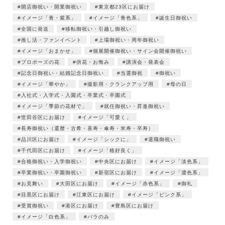
開店御祝い・開業御祝い
東京都23区にお届け
イメージ「青・紫系」
イメージ「青色系」
誕生日御祝い
全国に発送
移転御祝い・引越し御祝い
推し活・ファンイベント
上場御祝い・周年御祝い
イメージ「おまかせ」
個展開催御祝い・サイン会開催御祝い
プロポーズの花
供花・お悔み
講演会・発表会
記念日御祝い・結婚記念日御祝い
当選御祝
御祝い
イメージ「華やか」
撮影用・クランクアップ用
母の日
入社式・入学式・入園式・卒業式・卒園式
イメージ「季節の花材で」
就任御祝い・昇進御祝い
世田谷区にお届け
イメージ「可愛く」
長寿御祝い（還暦・古希・喜寿・傘寿・米寿・卒寿）
品川区にお届け
イメージ「シックに」
退職御祝い
千代田区にお届け
イメージ「格好良く」
合格御祝い・入学御祝い
中央区にお届け
イメージ「淡色系」
卒業御祝い・卒園御祝い
新宿区にお届け
イメージ「濃色系」
お見舞い
大田区にお届け
イメージ「赤色系」
御礼
目黒区にお届け
江東区にお届け
イメージ「ピンク系」
受賞御祝い
港区にお届け
豊島区にお届け
イメージ「白色系」
バラのみ