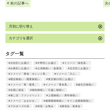
前の記事へ
次
タグ一覧
渋谷区にお届け
中野区にお届け
イメージ「緑色系」
台東区にお届け
公演御祝い・楽屋花
文京区にお届け
イメージ「黄色・オレンジ系」
イメージ「大人」
開店御祝い・開業御祝い
東京都23区にお届け
イメージ「青・紫系」
イメージ「青色系」
誕生日御祝い
全国に発送
移転御祝い・引越し御祝い
推し活・ファンイベント
上場御祝い・周年御祝い
イメージ「おまかせ」
個展開催御祝い・サイン会開催御祝い
プロポーズの花
供花・お悔み
講演会・発表会