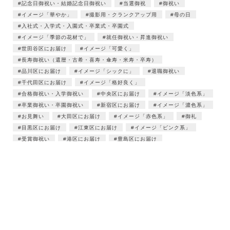
記念日御祝い・結婚記念日御祝い
当選御祝
御祝い
イメージ「華やか」
撮影用・クランクアップ用
母の日
入社式・入学式・入園式・卒業式・卒園式
イメージ「季節の花材で」
就任御祝い・昇進御祝い
世田谷区にお届け
イメージ「可愛く」
長寿御祝い（還暦・古希・喜寿・傘寿・米寿・卒寿）
品川区にお届け
イメージ「シックに」
退職御祝い
千代田区にお届け
イメージ「格好良く」
合格御祝い・入学御祝い
中央区にお届け
イメージ「淡色系」
卒業御祝い・卒園御祝い
新宿区にお届け
イメージ「濃色系」
お見舞い
大田区にお届け
イメージ「赤色系」
御礼
目黒区にお届け
江東区にお届け
イメージ「ピンク系」
受賞御祝い
港区にお届け
豊島区にお届け
イメージ「白色系」
バラのみ