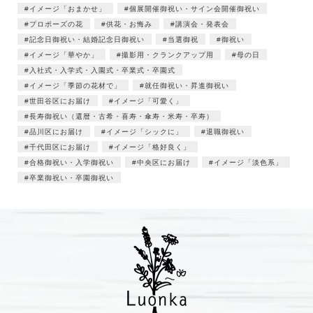
イメージ「おまかせ」
個展開催御祝い・サイン会開催御祝い
プロポーズの花
供花・お悔み
講演会・発表会
記念日御祝い・結婚記念日御祝い
当選御祝
御祝い
イメージ「華やか」
撮影用・クランクアップ用
母の日
入社式・入学式・入園式・卒業式・卒園式
イメージ「季節の花材で」
就任御祝い・昇進御祝い
世田谷区にお届け
イメージ「可愛く」
長寿御祝い（還暦・古希・喜寿・傘寿・米寿・卒寿）
品川区にお届け
イメージ「シックに」
退職御祝い
千代田区にお届け
イメージ「格好良く」
合格御祝い・入学御祝い
中央区にお届け
イメージ「淡色系」
卒業御祝い・卒園御祝い