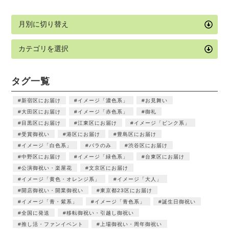
タグ一覧
新宿区にお届け
イメージ「濃色系」
お見舞い
大田区にお届け
イメージ「赤色系」
御礼
目黒区にお届け
江東区にお届け
イメージ「ピンク系」
受賞御祝い
港区にお届け
豊島区にお届け
イメージ「白色系」
バラのみ
渋谷区にお届け
中野区にお届け
イメージ「緑色系」
台東区にお届け
公演御祝い・楽屋花
文京区にお届け
イメージ「黄色・オレンジ系」
イメージ「大人」
開店御祝い・開業御祝い
東京都23区にお届け
イメージ「青・紫系」
イメージ「青色系」
誕生日御祝い
全国に発送
移転御祝い・引越し御祝い
推し活・ファンイベント
上場御祝い・周年御祝い