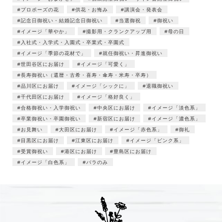
プロポーズの花
供花・お悔み
講演会・発表会
記念日御祝い・結婚記念日御祝い
当選御祝
御祝い
イメージ「華やか」
撮影用・クランクアップ用
母の日
入社式・入学式・入園式・卒業式・卒園式
イメージ「季節の花材で」
就任御祝い・昇進御祝い
世田谷区にお届け
イメージ「可愛く」
長寿御祝い（還暦・古希・喜寿・傘寿・米寿・卒寿）
品川区にお届け
イメージ「シックに」
退職御祝い
千代田区にお届け
イメージ「格好良く」
合格御祝い・入学御祝い
中央区にお届け
イメージ「淡色系」
卒業御祝い・卒園御祝い
新宿区にお届け
イメージ「濃色系」
お見舞い
大田区にお届け
イメージ「赤色系」
御礼
目黒区にお届け
江東区にお届け
イメージ「ピンク系」
受賞御祝い
港区にお届け
豊島区にお届け
イメージ「白色系」
バラのみ