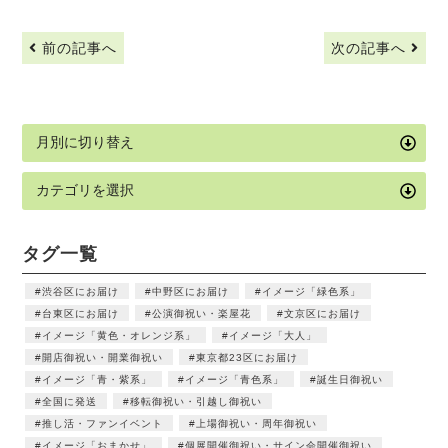
前の記事へ
次の記事へ
タグ一覧
渋谷区にお届け
中野区にお届け
イメージ「緑色系」
台東区にお届け
公演御祝い・楽屋花
文京区にお届け
イメージ「黄色・オレンジ系」
イメージ「大人」
開店御祝い・開業御祝い
東京都23区にお届け
イメージ「青・紫系」
イメージ「青色系」
誕生日御祝い
全国に発送
移転御祝い・引越し御祝い
推し活・ファンイベント
上場御祝い・周年御祝い
イメージ「おまかせ」
個展開催御祝い・サイン会開催御祝い