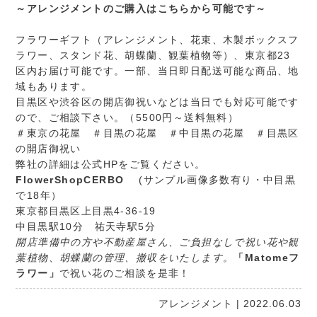
～アレンジメントのご購入はこちらから可能です～
フラワーギフト（アレンジメント、花束、木製ボックスフ
ラワー、スタンド花、胡蝶蘭、観葉植物等）、東京都23
区内お届け可能です。一部、当日即日配送可能な商品、地
域もあります。
目黒区や渋谷区の開店御祝いなどは当日でも対応可能です
ので、ご相談下さい。（5500円～送料無料）
＃東京の花屋 ＃目黒の花屋 ＃中目黒の花屋 ＃目黒区
の開店御祝い
弊社の詳細は公式HPをご覧ください。
FlowerShopCERBO
(サンプル画像多数有り・中目黒
で18年）
東京都目黒区上目黒4-36-19
中目黒駅10分 祐天寺駅5分
開店準備中の方や不動産屋さん、ご負担なしで祝い花や観
葉植物、胡蝶蘭の管理、撤収をいたします。
「Matomeフ
ラワー」
で祝い花のご相談を是非！
アレンジメント
| 2022.06.03