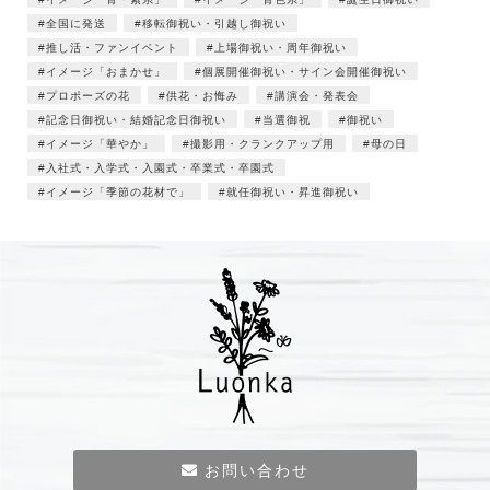
全国に発送
移転御祝い・引越し御祝い
推し活・ファンイベント
上場御祝い・周年御祝い
イメージ「おまかせ」
個展開催御祝い・サイン会開催御祝い
プロポーズの花
供花・お悔み
講演会・発表会
記念日御祝い・結婚記念日御祝い
当選御祝
御祝い
イメージ「華やか」
撮影用・クランクアップ用
母の日
入社式・入学式・入園式・卒業式・卒園式
イメージ「季節の花材で」
就任御祝い・昇進御祝い
お問い合わせ