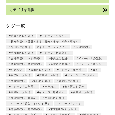
タグ一覧
世田谷区にお届け
イメージ「可愛く」
長寿御祝い（還暦・古希・喜寿・傘寿・米寿・卒寿）
品川区にお届け
イメージ「シックに」
退職御祝い
千代田区にお届け
イメージ「格好良く」
合格御祝い・入学御祝い
中央区にお届け
イメージ「淡色系」
卒業御祝い・卒園御祝い
新宿区にお届け
イメージ「濃色系」
お見舞い
大田区にお届け
イメージ「赤色系」
御礼
目黒区にお届け
江東区にお届け
イメージ「ピンク系」
受賞御祝い
港区にお届け
豊島区にお届け
イメージ「白色系」
バラのみ
渋谷区にお届け
中野区にお届け
イメージ「緑色系」
台東区にお届け
公演御祝い・楽屋花
文京区にお届け
イメージ「黄色・オレンジ系」
イメージ「大人」
開店御祝い・開業御祝い
東京都23区にお届け
イメージ「青・紫系」
イメージ「青色系」
誕生日御祝い