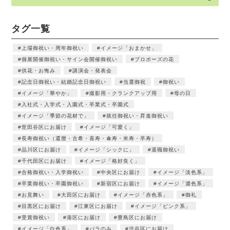
タグ一覧
上場御祝い・周年御祝い
イメージ「おまかせ」
個展開催御祝い・サイン会開催御祝い
プロポーズの花
供花・お悔み
講演会・発表会
記念日御祝い・結婚記念日御祝い
当選御祝
御祝い
イメージ「華やか」
撮影用・クランクアップ用
母の日
入社式・入学式・入園式・卒業式・卒園式
イメージ「季節の花材で」
就任御祝い・昇進御祝い
世田谷区にお届け
イメージ「可愛く」
長寿御祝い（還暦・古希・喜寿・傘寿・米寿・卒寿）
品川区にお届け
イメージ「シックに」
退職御祝い
千代田区にお届け
イメージ「格好良く」
合格御祝い・入学御祝い
中央区にお届け
イメージ「淡色系」
卒業御祝い・卒園御祝い
新宿区にお届け
イメージ「濃色系」
お見舞い
大田区にお届け
イメージ「赤色系」
御礼
目黒区にお届け
江東区にお届け
イメージ「ピンク系」
受賞御祝い
港区にお届け
豊島区にお届け
イメージ「白色系」
バラのみ
渋谷区にお届け