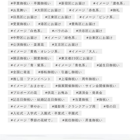
卒業御祝い・卒園御祝い
新宿区にお届け
イメージ「濃色系」
お見舞い
大田区にお届け
イメージ「赤色系」
御礼
目黒区にお届け
江東区にお届け
イメージ「ピンク系」
受賞御祝い
港区にお届け
豊島区にお届け
イメージ「白色系」
バラのみ
渋谷区にお届け
中野区にお届け
イメージ「緑色系」
台東区にお届け
公演御祝い・楽屋花
文京区にお届け
イメージ「黄色・オレンジ系」
イメージ「大人」
開店御祝い・開業御祝い
東京都23区にお届け
イメージ「青・紫系」
イメージ「青色系」
誕生日御祝い
全国に発送
移転御祝い・引越し御祝い
推し活・ファンイベント
上場御祝い・周年御祝い
イメージ「おまかせ」
個展開催御祝い・サイン会開催御祝い
プロポーズの花
供花・お悔み
講演会・発表会
記念日御祝い・結婚記念日御祝い
当選御祝
御祝い
イメージ「華やか」
撮影用・クランクアップ用
母の日
入社式・入学式・入園式・卒業式・卒園式
イメージ「季節の花材で」
就任御祝い・昇進御祝い